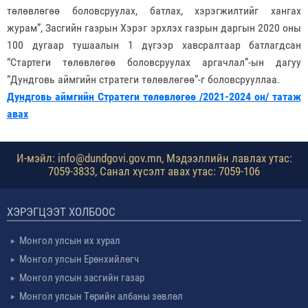
төлөвлөгөө боловсруулах, батлах, хэрэгжилтийг хангах
журам”, Засгийн газрын Хэрэг эрхлэх газрын даргын 2020 оны
100 дугаар тушаалын 1 дүгээр хавсралтаар батлагдсан
“Стартеги төлөвлөгөө боловсруулах аргачлал”-ын дагуу
“Дундговь аймгийн стратеги төлөвлөгөө”-г боловсрууллаа.
Дундговь аймгийн Стратеги төлөвлөгөө /2021-2024 он/ татаж
авах
И-мэйл: info@dundgovi.gov.mn, Мэдээллийн лавлах утас:
7059-3833, Санал хүсэлт авах утас: 7059-106
ХЭРЭГЦЭЭТ ХОЛБООС
Монгол улсын их хурал
Монгол улсын Ерөнхийлөгч
Монгол улсын засгийн газар
Монгол улсын Төрийн албаны зөвлөл