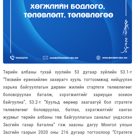
Төрийн албаны тухай хуулийн 53 дугаар зүйлийн 53.1-т
“Төсвийн ерөнхийлөн захирагч хууль тогтоомжид нийцүүлэн
харьяа байгууллагын дөрвөн жилийн стартеги төлөвлөгөөг
боловсруулан баталж, хэрэгжилтийг хариуцан зохион
байгуулна”, 53.2-т “Хуульд өөрөөр заагаагүй бол стратеги
төлөвлөгөөг боловруулах, батлах, хэрэгжилтийг хангах
журмыг төрийн албаны төв байгууллагын саналыг үндэслэн
Засгийн газар батална” гэж заасны дагуу Монгол улсын
Засгийн газрын 2020 оны 216 дугаар тогтоолоор “Стратеги