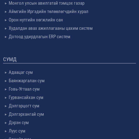
Монгол улсын авилгатай тэмцэх газар
Аймгийн Иргэдийн төлөөлөгчдийн хурал
Орон нутгийн хөгжлийн сан
Худалдан авах ажиллагааны цахим систем
Дотоод удирдлагын ERP систем
СУМД
Адаацаг сум
Баянжаргалан сум
Говь-Угтаал сум
Гурвансайхан сум
Дэлгэрцогт сум
Дэлгэрхангай сум
Дэрэн сум
Луус сум