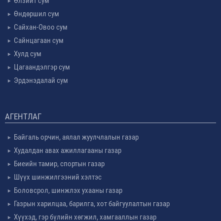
Өлзийт сум
Өндөршил сум
Сайхан-Овоо сум
Сайнцагаан сум
Хулд сум
Цагаандэлгэр сум
Эрдэнэдалай сум
АГЕНТЛАГ
Байгаль орчин, аялал жуулчлалын газар
Худалдан авах ажиллагааны газар
Биеийн тамир, спортын газар
Шүүх шинжилгээний хэлтэс
Боловсрол, шинжлэх ухааны газар
Газрын харилцаа, барилга, хот байгуулалтын газар
Хүүхэд, гэр бүлийн хөгжил, хамгааллын газар