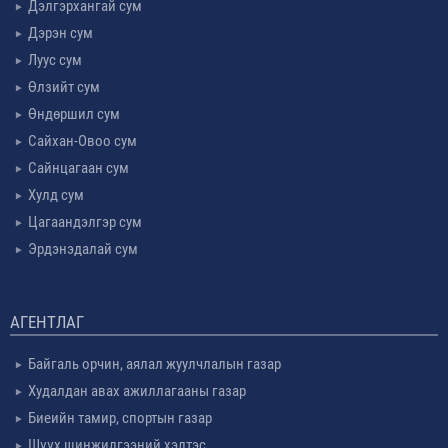
Дэлгэрхангай сум
Дэрэн сум
Луус сум
Өлзийт сум
Өндөршил сум
Сайхан-Овоо сум
Сайнцагаан сум
Хулд сум
Цагаандэлгэр сум
Эрдэнэдалай сум
АГЕНТЛАГ
Байгаль орчин, аялал жуулчлалын газар
Худалдан авах ажиллагааны газар
Биеийн тамир, спортын газар
Шүүх шинжилгээний хэлтэс