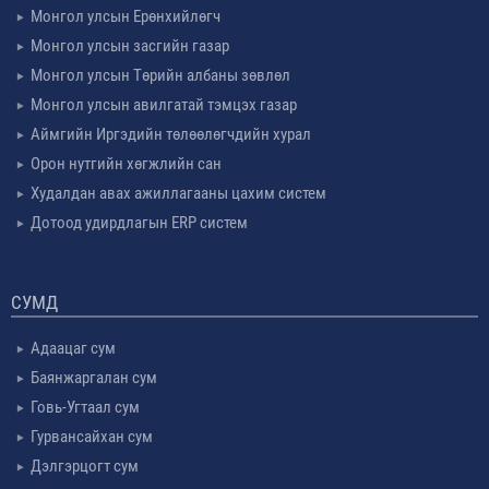
Монгол улсын Ерөнхийлөгч
Монгол улсын засгийн газар
Монгол улсын Төрийн албаны зөвлөл
Монгол улсын авилгатай тэмцэх газар
Аймгийн Иргэдийн төлөөлөгчдийн хурал
Орон нутгийн хөгжлийн сан
Худалдан авах ажиллагааны цахим систем
Дотоод удирдлагын ERP систем
СУМД
Адаацаг сум
Баянжаргалан сум
Говь-Угтаал сум
Гурвансайхан сум
Дэлгэрцогт сум