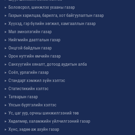
Боловсрол, шинжлэх ухааны газар
Газрын харилцаа, барилга, хот байгуулалтын газар
Хүүхэд, гэр бүлийн хөгжил, хамгааллын газар
Мал эмнэлэгийн газар
Нийгмийн даатгалын газар
Онцгой байдлын газар
Орон нутгийн өмчийн газар
Санхүүгийн хяналт, дотоод аудитын алба
Соёл, урлагийн газар
Стандарт хэмжил зүйн хэлтэс
Статистикийн хэлтэс
Татварын газар
Улсын бүртгэлийн хэлтэс
Ус, цаг уур, орчны шинжилгээний төв
Хөдөлмөр, халамжийн үйлчилгээний газар
Хүнс, хөдөө аж ахуйн газар