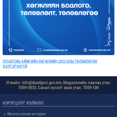
ДУНДГОВЬ АЙМГИЙН ХӨГЖЛИЙН 2023 ОНЫ ТӨЛӨВЛӨГӨӨ
ДЭЛГЭРЭНГҮЙ
И-мэйл: info@dundgovi.gov.mn, Мэдээллийн лавлах утас:
7059-3833, Санал хүсэлт авах утас: 7059-106
ХЭРЭГЦЭЭТ ХОЛБООС
Монгол улсын их хурал