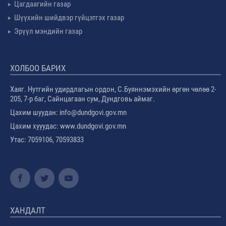
Цагдаагийн газар
Шүүхийн шийдвэр гүйцэтгэх газар
Эрүүл мэндийн газар
ХОЛБОО БАРИХ
Хаяг. Нутгийн удирдлагын ордон, С.Буяннэмэхийн өргөн чөлөө 2-
205, 7-р баг, Сайнцагаан сум, Дундговь аймаг.
Цахим шуудан: info@dundgovi.gov.mn
Цахим хууудас: www.dundgovi.gov.mn
Утас: 7059106, 70593833
ХАНДАЛТ