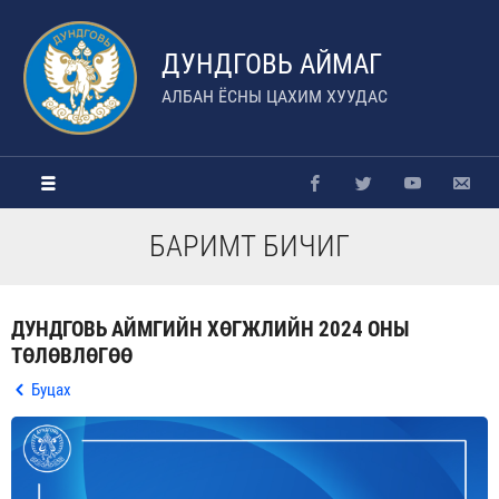
ДУНДГОВЬ АЙМАГ
АЛБАН ЁСНЫ ЦАХИМ ХУУДАС
БАРИМТ БИЧИГ
ДУНДГОВЬ АЙМГИЙН ХӨГЖЛИЙН 2024 ОНЫ
ТӨЛӨВЛӨГӨӨ
Буцах