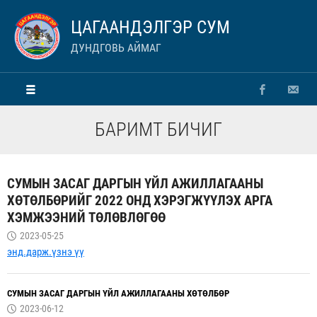
ЦАГААНДЭЛГЭР СУМ
ДУНДГОВЬ АЙМАГ
БАРИМТ БИЧИГ
СУМЫН ЗАСАГ ДАРГЫН ҮЙЛ АЖИЛЛАГААНЫ
ХӨТӨЛБӨРИЙГ 2022 ОНД ХЭРЭГЖҮҮЛЭХ АРГА
ХЭМЖЭЭНИЙ ТӨЛӨВЛӨГӨӨ
2023-05-25
энд.дарж.үзнэ үү
СУМЫН ЗАСАГ ДАРГЫН ҮЙЛ АЖИЛЛАГААНЫ ХӨТӨЛБӨР
2023-06-12