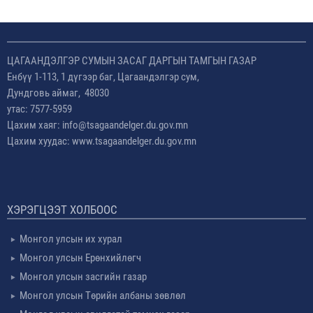
ЦАГААНДЭЛГЭР СУМЫН ЗАСАГ ДАРГЫН ТАМГЫН ГАЗАР
Енбүү 1-113, 1 дүгээр баг, Цагаандэлгэр сум,
Дундговь аймаг, 48030
утас: 7577-5959
Цахим хаяг: info@tsagaandelger.du.gov.mn
Цахим хуудас: www.tsagaandelger.du.gov.mn
ХЭРЭГЦЭЭТ ХОЛБООС
Монгол улсын их хурал
Монгол улсын Ерөнхийлөгч
Монгол улсын засгийн газар
Монгол улсын Төрийн албаны зөвлөл