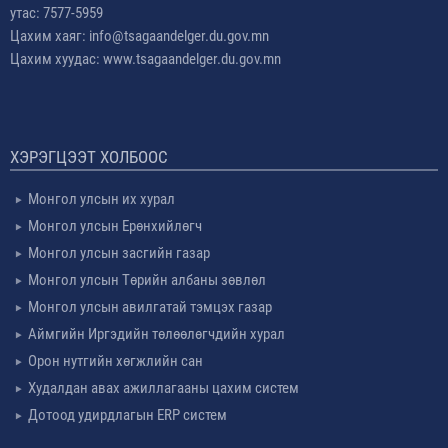
утас: 7577-5959
Цахим хаяг: info@tsagaandelger.du.gov.mn
Цахим хуудас: www.tsagaandelger.du.gov.mn
ХЭРЭГЦЭЭТ ХОЛБООС
Монгол улсын их хурал
Монгол улсын Ерөнхийлөгч
Монгол улсын засгийн газар
Монгол улсын Төрийн албаны зөвлөл
Монгол улсын авилгатай тэмцэх газар
Аймгийн Иргэдийн төлөөлөгчдийн хурал
Орон нутгийн хөгжлийн сан
Худалдан авах ажиллагааны цахим систем
Дотоод удирдлагын ERP систем