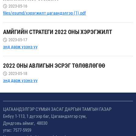
2023-05-16
files/esumd/хэрэгжилт цагаандэлгэр (1).pdf
АМЙГИЙН СТРАТЕГИ 2022 ОНЫ ХЭРЭГЖИЛТ
2023-05-17
энд дарж үзэнэ үү
2022 ОНЫ АВЛИГЫН ЭСРЭГ ТӨЛӨВЛӨГӨӨ
2023-05-18
энд дарж үзэнэ үү
ЦАГААНДЭЛГЭР СУМЫН ЗАСАГ ДАРГЫН ТАМГЫН ГАЗАР
Енбүү 1-113, 1 дүгээр баг, Цагаандэлгэр сум,
Дундговь аймаг, 48030
утас: 7577-5959