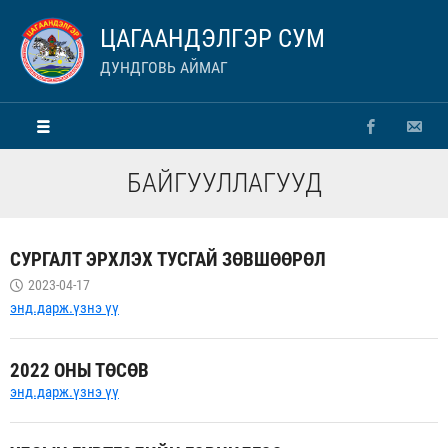
ЦАГААНДЭЛГЭР СУМ
ДУНДГОВЬ АЙМАГ
БАЙГУУЛЛАГУУД
СУРГАЛТ ЭРХЛЭХ ТУСГАЙ ЗӨВШӨӨРӨЛ
2023-04-17
энд.дарж.үзнэ үү
2022 ОНЫ ТӨСӨВ
энд.дарж.үзнэ үү