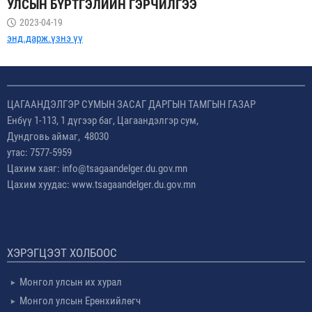
УЛСЫН БҮРТГЭЛИЙН ГЭРЧИЛГЭЭ
2023-04-19
энд.дарж.үзнэ үү
ЦАГААНДЭЛГЭР СУМЫН ЗАСАГ ДАРГЫН ТАМГЫН ГАЗАР
Енбүү 1-113, 1 дүгээр баг, Цагаандэлгэр сум,
Дундговь аймаг, 48030
утас: 7577-5959
Цахим хаяг: info@tsagaandelger.du.gov.mn
Цахим хуудас: www.tsagaandelger.du.gov.mn
ХЭРЭГЦЭЭТ ХОЛБООС
Монгол улсын их хурал
Монгол улсын Ерөнхийлөгч